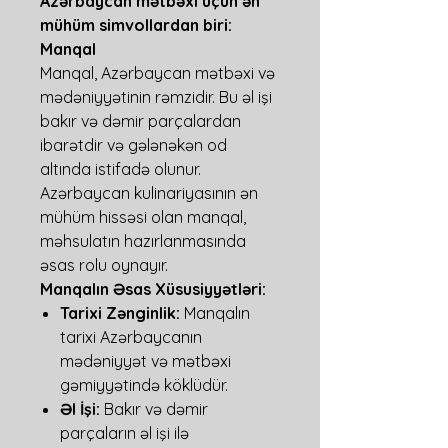
Azərbaycan mətbəxi üçün ən
mühüm simvollardan biri:
Manqal
Manqal, Azərbaycan mətbəxi və
mədəniyyətinin rəmzidir. Bu əl işi
bakır və dəmir parçalardan
ibarətdir və gələnəkən od
altında istifadə olunur.
Azərbaycan kulinariyasının ən
mühüm hissəsi olan manqal,
məhsulatın hazırlanmasında
əsas rolu oynayır.
Manqalın Əsas Xüsusiyyətləri:
Tarixi Zənginlik:
Manqalın
tarixi Azərbaycanın
mədəniyyət və mətbəxi
gəmiyyətində köklüdür.
Əl İşi:
Bakır və dəmir
parçaların əl işi ilə