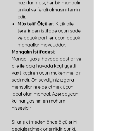
hazırlanması, hər bir manqalın
unikal və fərqli olmasını təmin
edir.
Müxtəlif Ölçülər:
Kiçik ailə
tərəfindən istifadə üçün sadə
və böyük partilər üçün böyük
manqallar mövcuddur.
Manqalın İstifadəsi:
Manqal, yaxşı havada dostlar və
ailə ilə açıq havada keyfiyyətli
vaxt keçirən üçün mükəmməl bir
seçimdir. Ən sevdiyiniz ızgara
məhsullarını əldə etmək üçün
ideal olan manqal, Azərbaycan
kulinariyasının ən mühüm
hissəsidir.
Sifariş etmədən öncə ölçülərini
dəqiqləşdmək önəmlidir çünki,