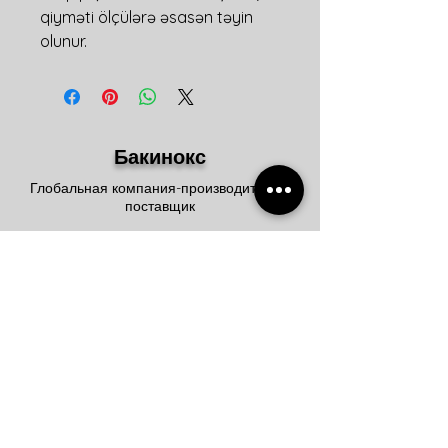
qiyməti ölçülərə əsasən təyin
olunur.
Бакинокс
Глобальная компания-производитель и
поставщик
Главный офис
Проспект Зии Буньядова, 112Е
Дарнагюльское шоссе Баку/
Азербайджан