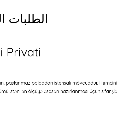
الطلبات ا
i Privati
ın, paslanmaz poladdan istehsalı mövcuddur. Həmçinin
mü istənilən ölçüyə əsasən hazırlanması üçün sifarişl