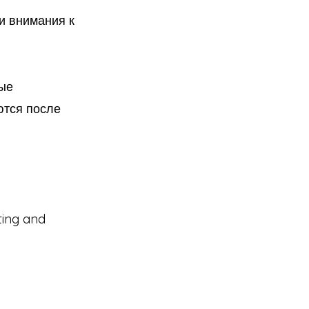
и внимания к
мые
ются после
tting and