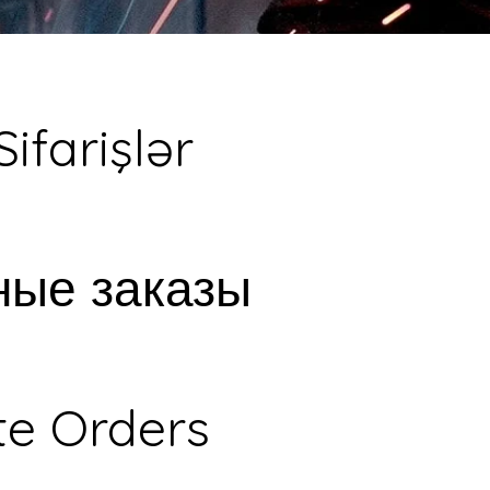
Sifarişlər
ные заказы
te Orders