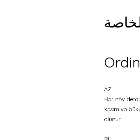
لخاصة
Ordin
AZ
Hər növ detal
kəsim və bükü
olunur.
RU