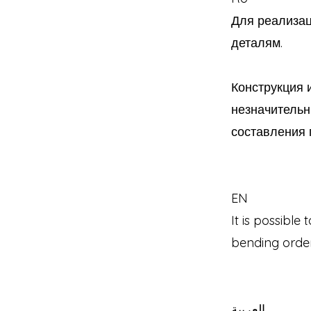
Для реализац
деталям.
Конструкция 
незначительн
составления 
EN
It is possible 
bending order
العربية