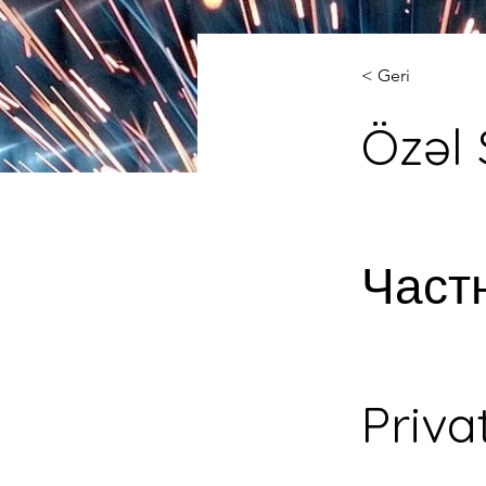
< Geri
Özəl 
Част
Priva