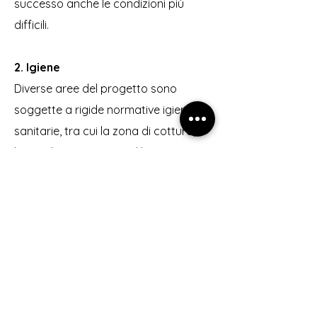
successo anche le condizioni più
difficili.
2. Igiene
Diverse aree del progetto sono
soggette a rigide normative igienico-
sanitarie, tra cui la zona di cottura,
l’area di preparazione, il lavaggio
stoviglie e altre.
3. Scelta dell’attrezzatura
Nella selezione delle attrezzature per
la ristorazione, è fondamentale
considerare il tipo di cucina o menù
proposto, ma soprattutto il numero di