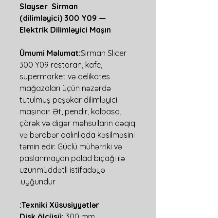
Slayser Sirman
(dilimləyici) 300 Y09 —
Elektrik Dilimləyici Maşın
Ümumi Məlumat:
Sirman Slicer
300 Y09 restoran, kafe,
supermarket və delikates
mağazaları üçün nəzərdə
tutulmuş peşəkar dilimləyici
maşındır. Ət, pendir, kolbasa,
çörək və digər məhsulların dəqiq
və bərabər qalınlıqda kəsilməsini
təmin edir. Güclü mühərriki və
paslanmayan polad bıçağı ilə
uzunmüddətli istifadəyə
uyğundur.
Texniki Xüsusiyyətlər:
Disk ölçüsü:
300 mm