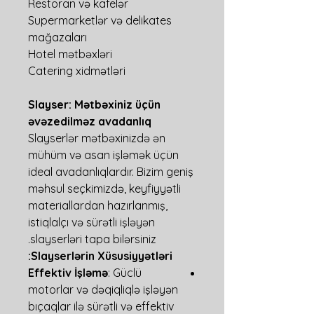
Restoran və kafelər
Supermarketlər və delikates
mağazaları
Hotel mətbəxləri
Catering xidmətləri
Slayser: Mətbəxiniz üçün
əvəzedilməz avadanlıq
Slayserlər mətbəxinizdə ən
mühüm və asan işləmək üçün
ideal avadanlıqlardır. Bizim geniş
məhsul seçkimizdə, keyfiyyətli
materiallardan hazırlanmış,
istiqlalçı və sürətli işləyən
slayserləri tapa bilərsiniz.
Slayserlərin Xüsusiyyətləri:
Effektiv İşləmə
: Güclü
motorlar və dəqiqliqlə işləyən
bıçaqlar ilə sürətli və effektiv