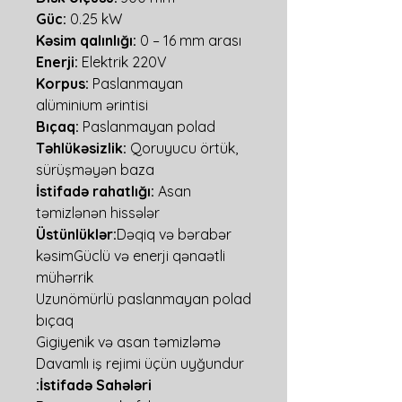
Güc:
0.25 kW
Kəsim qalınlığı:
0 – 16 mm arası
Enerji:
Elektrik 220V
Korpus:
Paslanmayan
alüminium ərintisi
Bıçaq:
Paslanmayan polad
Təhlükəsizlik:
Qoruyucu örtük,
sürüşməyən baza
İstifadə rahatlığı:
Asan
təmizlənən hissələr
Üstünlüklər:
Dəqiq və bərabər
kəsimGüclü və enerji qənaətli
mühərrik
Uzunömürlü paslanmayan polad
bıçaq
Gigiyenik və asan təmizləmə
Davamlı iş rejimi üçün uyğundur
İstifadə Sahələri: