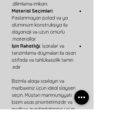
dilimləmə imkanı.
Material Seçimləri
:
Paslanmayan polad və ya
alüminium konstruksiya ilə
dayanıqlı və uzun ömürlü
materiallar.
İşin Rəhatlığı
: İşarələr və
tənzimləmə düymələri ilə asan
istifadə və təhlükəsizlik təmin
edir.
Bizimlə əlaqə saxlayın və
mətbəxiniz üçün ideal slayseri
seçin. Müştəri məmnuniyyəti
bizim əsas prioritetimizdir və
mətbəx avadanlıqlarınız üçün
effektiv və keyfiyyətli həllər
təmin edirik.