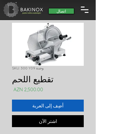
اتصال
وحدة SKU: 300 Y09
تقطيع اللحم
السعر
أضِف إلى العربة
اشترِ الآن