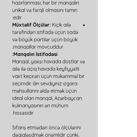
hazırlanması, hər bir manqalın
unikal və fərqli olmasını təmin
edir.
Müxtəlif Ölçülər:
Kiçik ailə
tərəfindən istifadə üçün sadə
və böyük partilər üçün böyük
manqallar mövcuddur.
Manqalın İstifadəsi:
Manqal, yaxşı havada dostlar və
ailə ilə açıq havada keyfiyyətli
vaxt keçirən üçün mükəmməl bir
seçimdir. Ən sevdiyiniz ızgara
məhsullarını əldə etmək üçün
ideal olan manqal, Azərbaycan
kulinariyasının ən mühüm
hissəsidir.
Sifariş etmədən öncə ölçülərini
dəqiqləşdmək önəmlidir çünki,