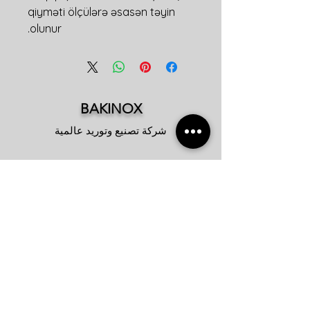
qiyməti ölçülərə əsasən təyin
olunur.
BAKINOX
شركة تصنيع وتوريد عالمية
المكتب الرئيسي
شارع ضياء بونيادوف ، 112 هـ
طريق دارناغول السريع باكو / أذربيجان
مركز المعلومات