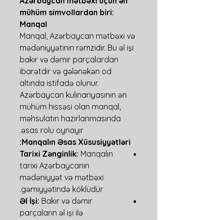
Azərbaycan mətbəxi üçün ən
mühüm simvollardan biri:
Manqal
Manqal, Azərbaycan mətbəxi və
mədəniyyətinin rəmzidir. Bu əl işi
bakır və dəmir parçalardan
ibarətdir və gələnəkən od
altında istifadə olunur.
Azərbaycan kulinariyasının ən
mühüm hissəsi olan manqal,
məhsulatın hazırlanmasında
əsas rolu oynayır.
Manqalın Əsas Xüsusiyyətləri:
Tarixi Zənginlik:
Manqalın
tarixi Azərbaycanın
mədəniyyət və mətbəxi
gəmiyyətində köklüdür.
Əl İşi:
Bakır və dəmir
parçaların əl işi ilə