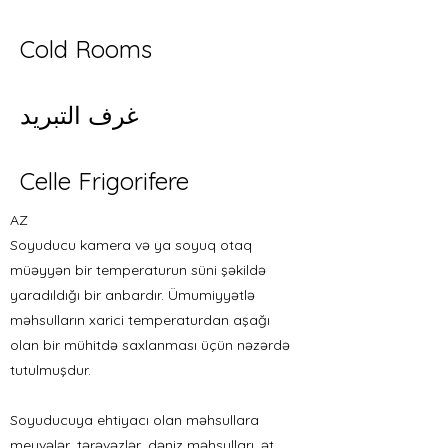
Cold Rooms
غرف التبريد
Celle Frigorifere
AZ
Soyuducu kamera və ya soyuq otaq
müəyyən bir temperaturun süni şəkildə
yaradıldığı bir anbardır. Ümumiyyətlə
məhsulların xarici temperaturdan aşağı
olan bir mühitdə saxlanması üçün nəzərdə
tutulmuşdur.
Soyuducuya ehtiyacı olan məhsullara
meyvələr, tərəvəzlər, dəniz məhsulları, ət,