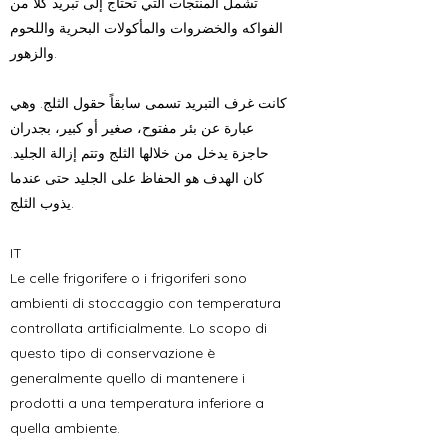
تشمل المنتجات التي تحتاج إلى تبريد كلاً من
الفواكه والخضروات والمأكولات البحرية واللحوم
والزهور.
كانت غرف التبريد تسمى سابقاً حقول الثلج. وهي
عبارة عن بئر مفتوح، صغير أو كبير، بجدران
حاجزة يدخل من خلالها الثلج وتتم إزالة الجليد.
كان الهدف هو الحفاظ على الجليد حتى عندما
يذوب الثلج.
IT
Le celle frigorifere o i frigoriferi sono
ambienti di stoccaggio con temperatura
controllata artificialmente. Lo scopo di
questo tipo di conservazione è
generalmente quello di mantenere i
prodotti a una temperatura inferiore a
quella ambiente.