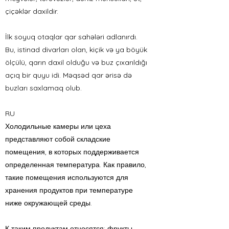
çiçəklər daxildir.
İlk soyuq otaqlar qar sahələri adlanırdı.
Bu, istinad divarları olan, kiçik və ya böyük
ölçülü, qarın daxil olduğu və buz çıxarıldığı
açıq bir quyu idi. Məqsəd qar ərisə də
buzları saxlamaq olub.
RU
Холодильные камеры или цеха
представляют собой складские
помещения, в которых поддерживается
определенная температура. Как правило,
такие помещения используются для
хранения продуктов при температуре
ниже окружающей среды.
К таким продуктам относятся: фрукты,