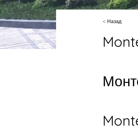
< Назад
Mont
Монт
Mont