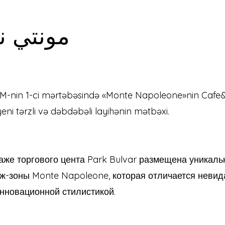
مونتي نا
TM-nin 1-ci mərtəbəsində «Monte Napoleone»nin Caf
eni tərzli və dəbdəbəli layihənin mətbəxi.
аже торгового цента Park Bulvar размещена уникаль
ж-зоны Monte Napoleone, которая отличается неви
нновационной стилистикой.