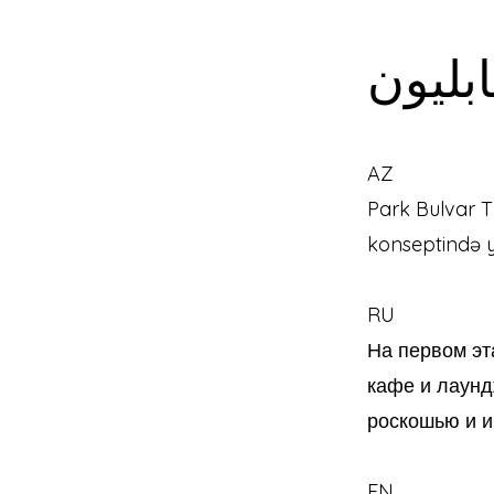
بليون
AZ
Park Bulvar 
konseptində y
RU
На первом эт
кафе и лаунд
роскошью и и
EN