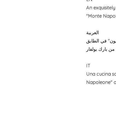
An exquisitel
"Monte Napol
العربية
ون" في الطابق
IT
Una cucina sq
Napoleone" al