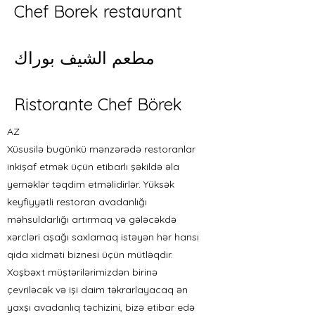
Chef Borek restaurant
مطعم الشيف بوراك
Ristorante Chef Börek
AZ
Xüsusilə bugünkü mənzərədə restoranlar
inkişaf etmək üçün etibarlı şəkildə əla
yeməklər təqdim etməlidirlər. Yüksək
keyfiyyətli restoran avadanlığı
məhsuldarlığı artırmaq və gələcəkdə
xərcləri aşağı saxlamaq istəyən hər hansı
qida xidməti biznesi üçün mütləqdir.
Xoşbəxt müştərilərimizdən birinə
çevriləcək və işi daim təkrarlayacaq ən
yaxşı avadanlıq təchizini, bizə etibar edə