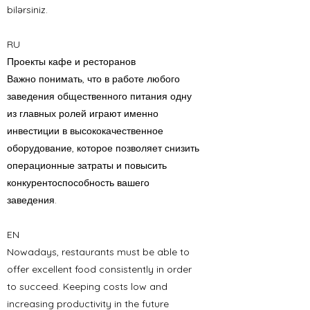
bilərsiniz.
RU
Проекты кафе и ресторанов
Важно понимать, что в работе любого
заведения общественного питания одну
из главных ролей играют именно
инвестиции в высококачественное
оборудование, которое позволяет снизить
операционные затраты и повысить
конкурентоспособность вашего
заведения.
EN
Nowadays, restaurants must be able to
offer excellent food consistently in order
to succeed. Keeping costs low and
increasing productivity in the future