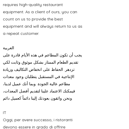
requires high-quality restaurant
equipment. As a client of ours, you can
count on us to provide the best
equipment and will always return to us as
a repeat customer.
العربية
يجب أن تكون المطاعم في هذه الأيام قادرة على
تقديم الطعام الممتاز بشكل موثوق وثابت لكي
تزدهر. الحفاظ على انخفاض التكاليف وزيادة
الإنتاجية في المستقبل يتطلبان وجود معدات
مطاعم عالية الجودة. وبما أنك عميل لدينا،
فيمكنك الاعتماد علينا لتقديم أفضل المعدات،
ونحن واثقون بعودتك إلينا دائماً كعميل دائم.
IT
Oggi, per avere successo, i ristoranti
devono essere in grado di offrire