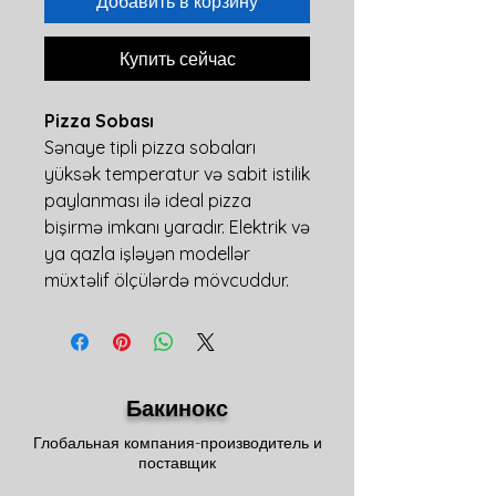
Добавить в корзину
Купить сейчас
Pizza Sobası
Sənaye tipli pizza sobaları
yüksək temperatur və sabit istilik
paylanması ilə ideal pizza
bişirmə imkanı yaradır. Elektrik və
ya qazla işləyən modellər
müxtəlif ölçülərdə mövcuddur.
Бакинокс
Глобальная компания-производитель и
поставщик