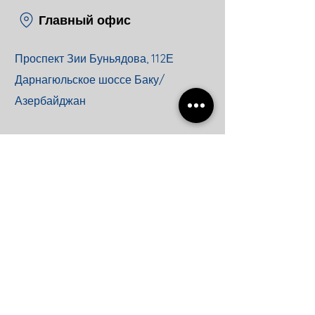
Главный офис
Проспект Зии Буньядова, 112Е
Дарнагюльское шоссе Баку/
Азербайджан
Информационный
центр
Эл. адрес:
info@bakinox.az
Горячая линия:
+994
12 490 05 38
Сервис:
+994 50 286 87 88
Сервис эл. почта:
service@bakinox.az
Условия и положения