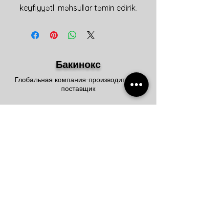
keyfiyyətli məhsullar təmin edirik.
Бакинокс
Глобальная компания-производитель и
поставщик
Главный офис
Проспект Зии Буньядова, 112Е
Дарнагюльское шоссе Баку/
Азербайджан
Информационный
центр