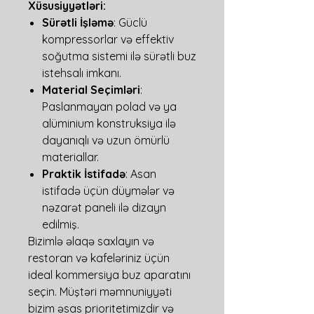
Xüsusiyyətləri:
Sürətli İşləmə
: Güclü
kompressorlar və effektiv
soğutma sistemi ilə sürətli buz
istehsalı imkanı.
Material Seçimləri
:
Paslanmayan polad və ya
alüminium konstruksiya ilə
dayanıqlı və uzun ömürlü
materiallar.
Praktik İstifadə
: Asan
istifadə üçün düymələr və
nəzarət paneli ilə dizayn
edilmiş.
Bizimlə əlaqə saxlayın və
restoran və kafeləriniz üçün
ideal kommersiya buz aparatını
seçin. Müştəri məmnuniyyəti
bizim əsas prioritetimizdir və