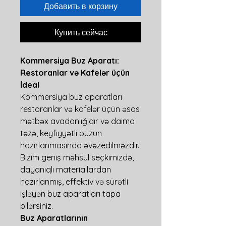
Добавить в корзину
Купить сейчас
Kommersiya Buz Aparatı:
Restoranlar və Kafelər üçün
İdeal
Kommersiya buz aparatları
restoranlar və kafelər üçün əsas
mətbəx avadanlığıdır və daima
təzə, keyfiyyətli buzun
hazırlanmasında əvəzedilməzdir.
Bizim geniş məhsul seçkimizdə,
dayanıqlı materiallardan
hazırlanmış, effektiv və sürətli
işləyən buz aparatları tapa
bilərsiniz.
Buz Aparatlarının