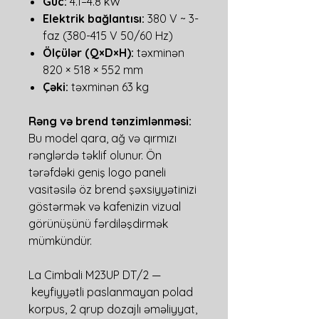
Güc:
4.1–4.8 kW
Elektrik bağlantısı:
380 V ~ 3-
faz (380-415 V 50/60 Hz)
Ölçülər (Q×D×H):
təxminən
820 × 518 × 552 mm
Çəki:
təxminən 63 kg
Rəng və brend tənzimlənməsi:
Bu model qara, ağ və qırmızı
rənglərdə təklif olunur. Ön
tərəfdəki geniş logo paneli
vasitəsilə öz brend şəxsiyyətinizi
göstərmək və kafenizin vizual
görünüşünü fərdiləşdirmək
mümkündür.
La Cimbali M23UP DT/2 —
keyfiyyətli paslanmayan polad
korpus, 2 qrup dozajlı əməliyyat,