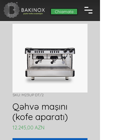
Chiamata
SKU: M23UP DT/2
Qəhvə maşını
(kofe aparatı)
Prezzo
12.245,00 AZN