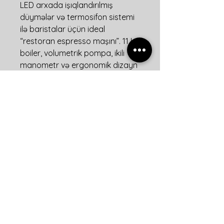
LED arxada işıqlandırılmış
düymələr və termosifon sistemi
ilə baristalar üçün ideal
“restoran espresso maşını”. 11 L
boiler, volumetrik pompa, ikili
manometr və ergonomik dizayn
ilə hər fincanda mükəmməl
espresso çıxarır. Tall Cup
versiyası və üç rəng seçimi
(qara, ağ, qırmızı) mövcuddur.
Ön loqo paneli ilə brendinizi
rahat göstərin.Stokda
olmadığında sifariş ilə çatdırılma
və quraşdırılma daxil təmin edə
bilərik.