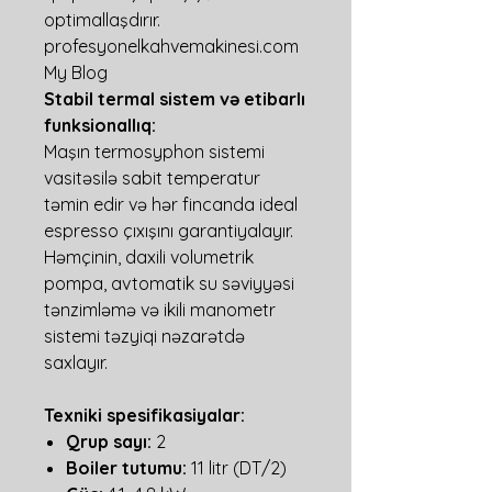
optimallaşdırır.
profesyonelkahvemakinesi.com
My Blog
Stabil termal sistem və etibarlı
funksionallıq:
Maşın termosyphon sistemi
vasitəsilə sabit temperatur
təmin edir və hər fincanda ideal
espresso çıxışını garantiyalayır.
Həmçinin, daxili volumetrik
pompa, avtomatik su səviyyəsi
tənzimləmə və ikili manometr
sistemi təzyiqi nəzarətdə
saxlayır.
Texniki spesifikasiyalar:
Qrup sayı:
2
Boiler tutumu:
11 litr (DT/2)