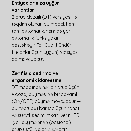
Ehtiyaclarınıza uyğun
variantlar:
2 qrup dozajlı (DT) versiyası ilə
təqdim olunan bu model, həm
tam avtomatik, həm də yarı
avtomatik funksiyaları
dəstəkləyir. Tall Cup (hündür
fincanlar üçün uyğun) versiyası
da mövcuddur.
Zərif işıqlandırma və
ergonomik idarəetmə:
DT modelində hər bir qrup üçün
4 dozaj düyməsi və bir davamlı
(ON/OFF) düymə mövcuddur —
bu, təcrübəli barista üçün rahat
və sürətli seçim imkanı verir. LED
işıqlı düymələr və (opsional)
qrup üstü işıqlar iş şəraitini