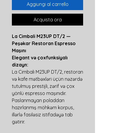
Aggiungi al carrello
Acquista ora
La Cimbali M23UP DT/2 —
Peşəkar Restoran Espresso
Maşını
Elegant və çoxfunksiyalı
dizayn:
La Cimbali M23UP DT/2, restoran
və kafe mətbəxləri üçün nəzərdə
tutulmuş prestijli, zərif və çox
yönlü espresso maşınıdır.
Paslanmayan poladdan
hazırlanmış möhkəm korpus,
illərlə fasiləsiz istifadəyə tab
gətirir.