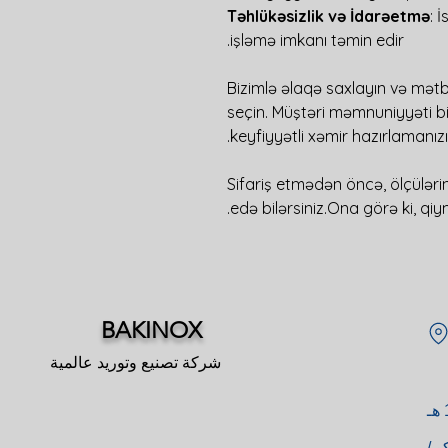
Təhlükəsizlik və İdarəetmə
: 
işləmə imkanı təmin edir.
Bizimlə əlaqə saxlayın və mətb
seçin. Müştəri məmnuniyyəti biz
keyfiyyətli xəmir hazırlamanızı 
Sifariş etmədən öncə, ölçülərin
edə bilərsiniz.Ona görə ki, qiy
BAKINOX
شركة تصنيع وتوريد عالمية
و /