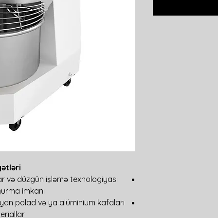
tləri:
ar və düzgün işləmə texnologiyası
oğurma imkanı.
yan polad və ya alüminium kafaları
riallar.