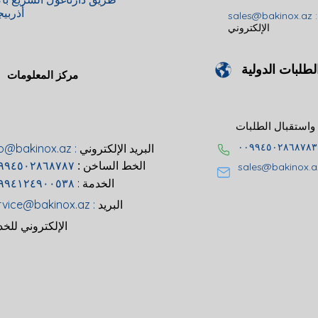
أذربي
sales@bakinox.az 
الإلكتروني
لطلبات الدولية
مركز المعلومات
٠٠٩٩٤٥٠٢٨٦٨٧٨٣
البريد الإلكتروني
fo@bakinox.az :
٠٠٩٩٤٥٠٢٨٦٨٧٨٧
الخط الساخن :
sales@bakinox.a
الخدمة :
۹۹٤۱۲٤۹۰۰٥۳۸
البريد
:
rvice@bakinox.az
الإلكتروني للخدمة