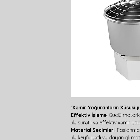
Xəmir Yoğuranların Xüsusiyyə
Effektiv İşləmə
: Güclü motorl
ilə sürətli və effektiv xəmir y
Material Seçimləri
: Paslanma
ilə keyfiyyətli və dayanıqlı mate