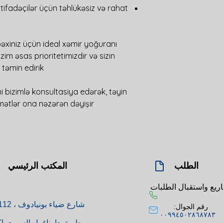
İstifadəçilər üçün təhlükəsiz və rahat
əxiniz üçün ideal xəmir yoğuranı
im əsas prioritetimizdir və sizin
təmin edirik.
i bizimlə konsultasiya edərək, təyin
mətlər ona nəzərən dəyişir.
الطلب
المكتب الرئيسي
شارع ضياء بونيادوف ، 112 هـ
رقم الجوال:
٠٠٩٩٤٥٠٢٨٦٨٧٨٣
طريق دارناغول السريع باك