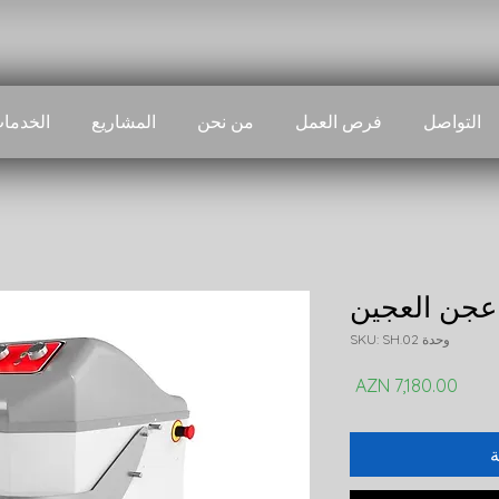
التواصل
فرص العمل
من نحن
المشاريع
الخدما
عجن العجين
وحدة SKU: SH.02
السعر
ة